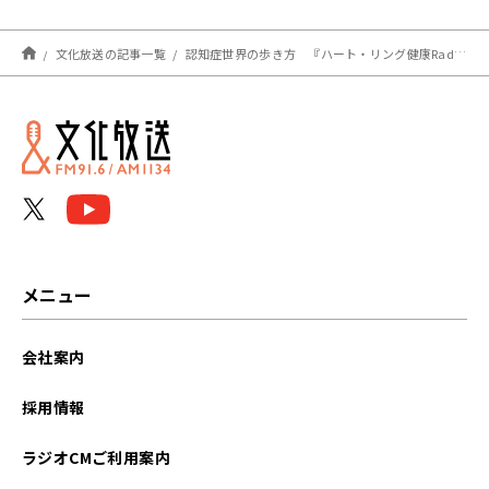
ターのKoji Takagiさんが
コレクション”をお送りし
登場！稲田さんがTakagi
ました！
さんにお礼！？その理由
文化放送の記事一覧
認知症世界の歩き方 『ハート・リング健康Radio～認知症と手をつなごう〜 』
は・・・『アインシュタイ
ン・山崎紘菜
Heat&Heart!』
メニュー
会社案内
採用情報
ラジオCMご利用案内