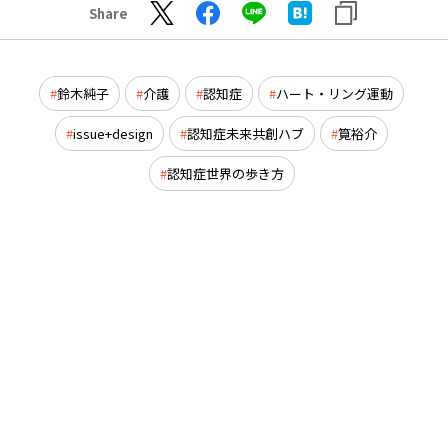
Share
鈴木純子
介護
認知症
ハート・リング運動
issue+design
認知症未来共創ハブ
筧裕介
認知症世界の歩き方