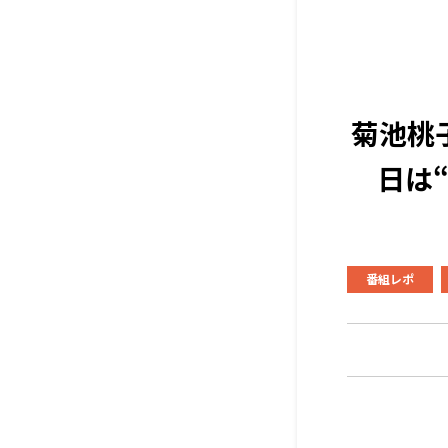
菊池桃
日は
番組レポ