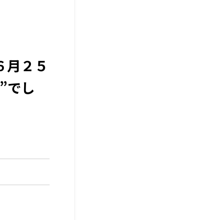
６月２５
”でし