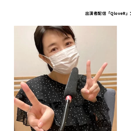
出演者
配信「QloveR」