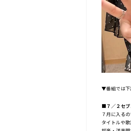
▼番組では下
■７／２セブ
７月に入るの
タイトルや歌
邦楽・洋楽問