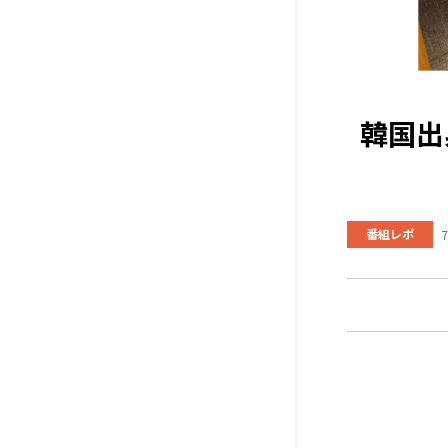
韓国出
番組レポ
7