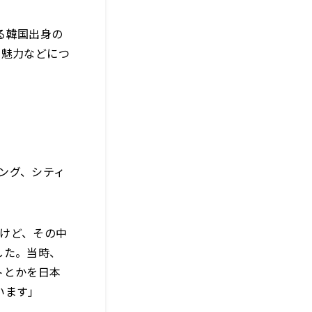
る韓国出身の
の魅力などにつ
ソング、シティ
けど、その中
した。当時、
トとかを日本
います」