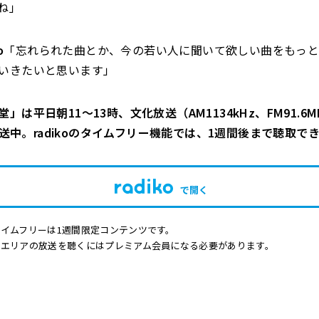
ね」
o
「忘れられた曲とか、今の若い人に聞いて欲しい曲をもっ
いきたいと思います」
」は平日朝11～13時、文化放送（AM1134kHz、FM91.6M
で放送中。radikoのタイムフリー機能では、1週間後まで聴取で
で開く
イムフリーは1週間限定コンテンツです。
他エリアの放送を聴くにはプレミアム会員になる必要があります。