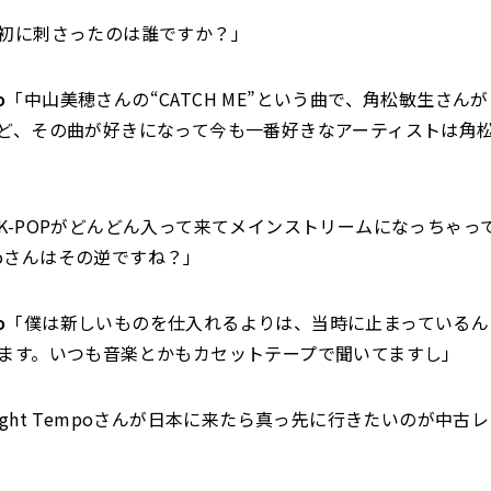
初に刺さったのは誰ですか？」
o
「中山美穂さんの“CATCH ME”という曲で、角松敏生さん
ど、その曲が好きになって今も一番好きなアーティストは角
K-POPがどんどん入って来てメインストリームになっちゃっ
empoさんはその逆ですね？」
o
「僕は新しいものを仕入れるよりは、当時に止まっているん
ます。いつも音楽とかもカセットテープで聞いてますし」
ight Tempoさんが日本に来たら真っ先に行きたいのが中古