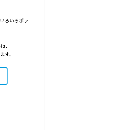
といろいろポッ
Hz、
きます。