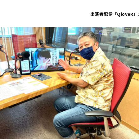
出演者
配信「QloveR」