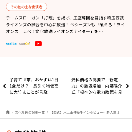
その他の主な出演者
チームスローガン「打破」を掲げ、王座奪回を目指す埼玉西武
ライオンズの試合を中心に放送！ 今シーズンも「吼えろ！ライ
オンズ 叫べ！文化放送ライオンズナイター」を…
子育て世帯、おかずは1日
燃料価格の高騰で「新電
1食だけ？ 長引く物価高
力」の撤退増加 内藤陽介
に大竹まことが言及
氏「根本的な電力政策を見
直す必要がある」
文化放送の記事一覧
【西武】水上由伸投手インタビュー…新人王は「チームが優勝した先に」