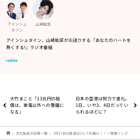
アインシュ
山崎紘菜
タイン
アインシュタイン、山崎紘菜がお送りする「あなたのハートを
熱くする!」ラジオ番組
大竹まこと「13兆円の賠
日本の空港は努力で進化。
償は、東電以外への警鐘に
1日、いや3、4日だってい
なる」
られるほどに？
文化放送の記事一覧
7月17日の放送は3人でお届け！！一等賞ソングにまさかのメールが！？『アインシュタイン・山崎紘菜 Heat&Heart!』