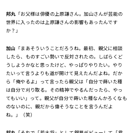
邦丸
「お父様は俳優の上原謙さん。加山さんが芸能の
世界に入ったのは上原謙さんの影響もあったんです
か？」
加山
「まあそういうことだろうね。最初、親父に相談
したら、ものすごい勢いで反対されたの。しばらくど
うしようかなと思ったけど、やっぱりやりたい。やり
たいって言うよりも道が開けて見えたんだよね。だか
ら「俺やるよ」って言ったら親父は「自分で蒔いた種
は自分で刈り取る。その精神でやるんだったら、やっ
てもいい」って。親父が自分で蒔いた種なんかろくなも
のないのに、親だから偉そうなことを言うんだよ
ね。」（笑）
邦丸
「それで「若大将」として銀幕デビューして「君