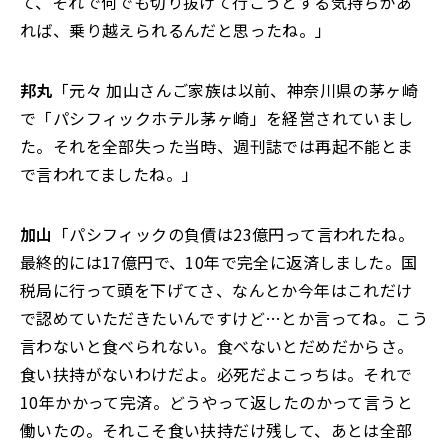
て、それで何でも切り抜けて行こうとする気持ちがあ
れば、乗り越えられるんだと思ったね。」
邦丸
「元々 加山さんご家族は以前、神奈川県の茅ヶ崎
で「パシフィックホテル茅ヶ崎」を経営されていまし
た。それを全部失った当時、週刊誌では再起不能とま
で言われてましたね。」
加山
「パシフィックの負債は23億円って言われたね。
最終的には17億円で、10年で完全に返済しました。国
税局に行って頭を下げてさ、なんとか今年はこれだけ
で認めていただきたいんですけど…とか言ってね。こう
言わないと食べられない。食べないとだめだからさ。
食い扶持がないわけだよ。必死だよこっちは。それで
10年かかって完済。どうやって返したのかって言うと
働いたの。それこそ食い扶持だけ残して、あとは全部