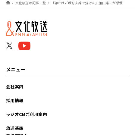
メン！シェアリング「アイ
文化放送の記事一覧
「卵かけご飯を夫婦で分けた」加山雄三が想像を絶する苦労の時代を振り返る…借金23億円の返済生活とは？
アム ア ボートレーサ
ー」』 ８月前半は黒野元
基選手が登場！！
メニュー
会社案内
採用情報
ラジオCMご利用案内
放送基準