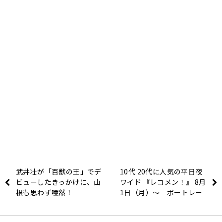
武井壮が「百獣の王」でデ
10代 20代に人気の平日夜
ビューしたきっかけに、山
ワイド 『レコメン！』 8月
根も思わず唖然！
1日（月）～ ボートレー
ス・ボートレーサーの魅力
を１ヵ月間お届け 『レコ