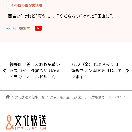
その他の主な出演者
“面白い”けれど”真剣に”、”くだらない”けれど”正直に”。 …
綾野剛は差し入れも気遣い
7/22（金）どぶろっくは
もスゴイ…桂宮治が明かす
新規ファン開拓を目指して
ドラマ・オールドルーキー
います！
裏話「ただ芳根京子さんは
まだ…」
文化放送の記事一覧
東京、感染者3万人超え。大竹も驚き「あっという間にとんでもない広がりになってきちゃったね」