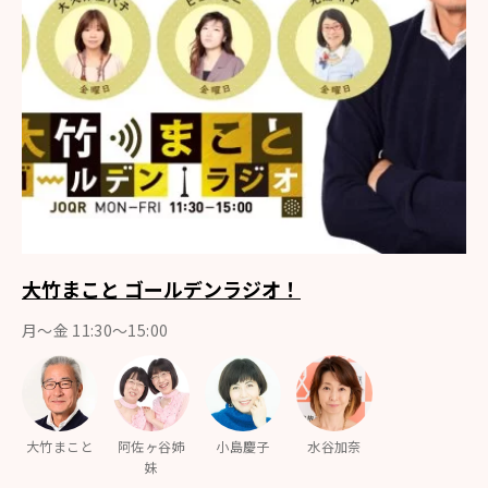
大竹まこと ゴールデンラジオ！
月〜金 11:30～15:00
大竹まこと
阿佐ヶ谷姉
小島慶子
水谷加奈
妹