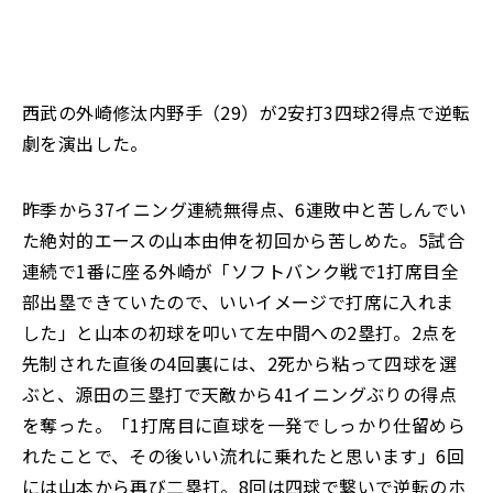
西武の外崎修汰内野手（29）が2安打3四球2得点で逆転
劇を演出した。
昨季から37イニング連続無得点、6連敗中と苦しんでい
た絶対的エースの山本由伸を初回から苦しめた。5試合
連続で1番に座る外崎が「ソフトバンク戦で1打席目全
部出塁できていたので、いいイメージで打席に入れま
した」と山本の初球を叩いて左中間への2塁打。2点を
先制された直後の4回裏には、2死から粘って四球を選
ぶと、源田の三塁打で天敵から41イニングぶりの得点
を奪った。「1打席目に直球を一発でしっかり仕留めら
れたことで、その後いい流れに乗れたと思います」6回
には山本から再び二塁打。8回は四球で繋いで逆転のホ