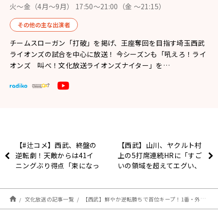
火～金（4月〜9月） 17:50～21:00（金 ～21:15）
その他の主な出演者
チームスローガン「打破」を掲げ、王座奪回を目指す埼玉西武
ライオンズの試合を中心に放送！ 今シーズンも「吼えろ！ライ
オンズ 叫べ！文化放送ライオンズナイター」を…
【#辻コメ】西武、終盤の
【西武】山川、ヤクルト村
逆転劇！天敵からは41イ
上の5打席連続HRに「すご
ニングぶり得点「束になっ
いの領域を超えてエグい、
て十分苦しめてくれた」
どんどん打ってください」
文化放送の記事一覧
【西武】鮮やか逆転勝ちで首位キープ！1番・外崎の全5打席出塁に源田も「めちゃくちゃカッコよかった」