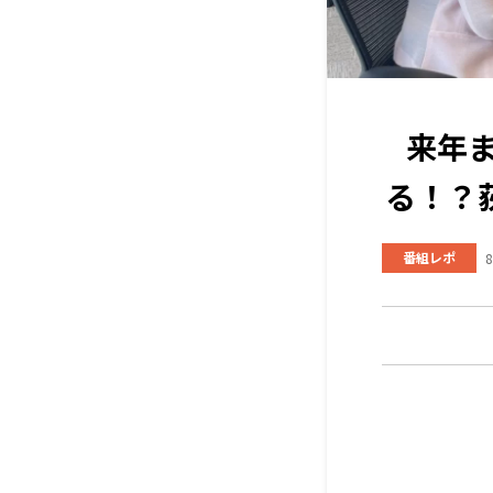
来年ま
る！？
番組レポ
8