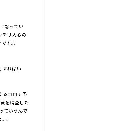
になってい
ッチリ入るの
きですよ
くすればい
あるコロナ予
備費を精査した
たっていうんで
た。」