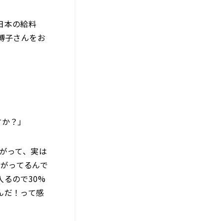
日本の給料
博子さんをお
すか？」
がって、実は
上がってるんで
るので30%
んだ！って感