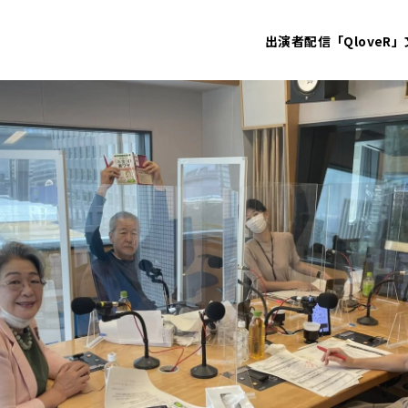
出演者
配信「QloveR」