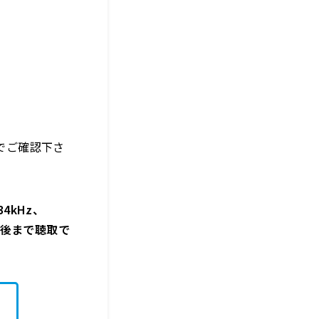
でご確認下さ
4kHz、
週間後まで聴取で