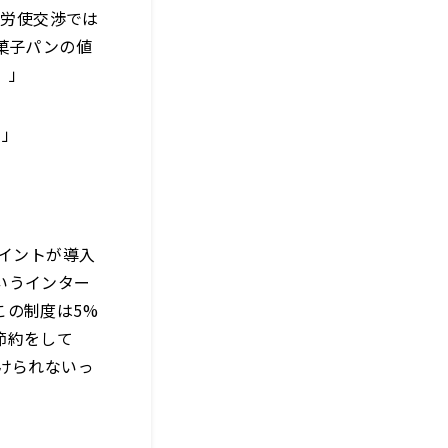
の労使交渉では
菓子パンの値
。」
。」
ポイントが導入
いうインター
この制度は5%
節約をして
けられないっ