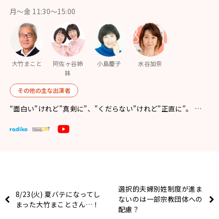
月〜金 11:30～15:00
大竹まこと
阿佐ヶ谷姉
小島慶子
水谷加奈
妹
その他の主な出演者
“面白い”けれど”真剣に”、”くだらない”けれど”正直に”。 …
選択的夫婦別姓制度が進ま
8/23(火) 夏バテになってし
ないのは一部宗教団体への
まった大竹まことさん…！
配慮？