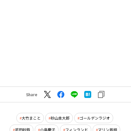
Share
大竹まこと
砂山圭大郎
ゴールデンラジオ
武田砂鉄
小島慶子
フィンランド
マリン首相