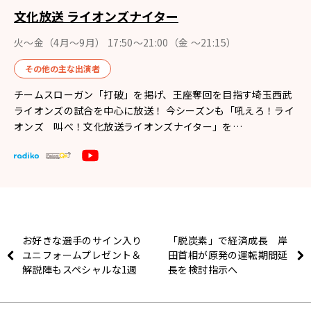
文化放送 ライオンズナイター
火～金（4月〜9月） 17:50～21:00（金 ～21:15）
その他の主な出演者
チームスローガン「打破」を掲げ、王座奪回を目指す埼玉西武
ライオンズの試合を中心に放送！ 今シーズンも「吼えろ！ライ
オンズ 叫べ！文化放送ライオンズナイター」を…
お好きな選手のサイン入り
「脱炭素」で経済成長 岸
ユニフォームプレゼント＆
田首相が原発の運転期間延
解説陣もスペシャルな1週
長を検討指示へ
間！