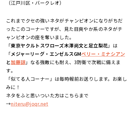
（江戸川区・バークレオ）
これまでクセの強いネタがチャンピオンになりがちだ
ったこのコーナーですが、見た目爽やか系のネタがチ
ャンピオンの座を奪いました。
「
東京ヤクルトスワローズ木澤尚文と足立梨花
」は
「
メジャーリーグ・エンゼルスGM
ペリー・ミナシアン
と
加藤諒
」なる強敵にも耐え、3防衛で次戦に備えま
す
。
「似てる人コーナー」は
毎時報前
お送りします。お楽し
みに！
ネタをふと思いついた方はこちらまで
→
niteru@joqr.net