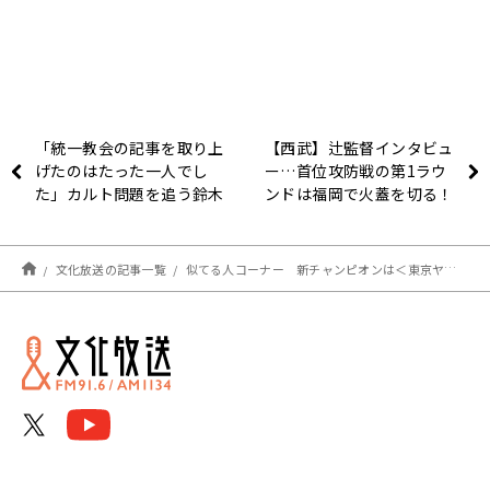
「統一教会の記事を取り上
【西武】辻監督インタビュ
げたのはたった一人でし
ー…首位攻防戦の第1ラウ
た」カルト問題を追う鈴木
ンドは福岡で火蓋を切る！
エイトを支えたキーマンと
指揮官の今の心境やいか
は？
に！？
文化放送の記事一覧
似てる人コーナー 新チャンピオンは＜東京ヤクルトスワローズ木澤尚文と足立梨花＞に！