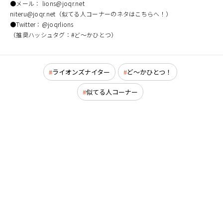
●メール： lions@joqr.net
niteru@joqr.net（似てる人コーナーのネタはこちらへ！）
●Twitter：@joqrlions
（推奨ハッシュタグ：#ど～かひとつ）
ライオンズナイター
ど～かひとつ！
似てる人コーナー