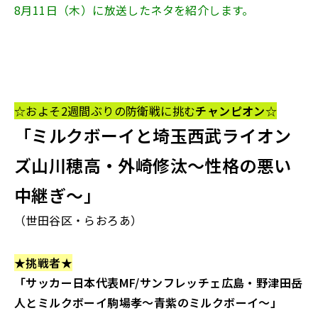
8月11日（木）に放送したネタを紹介します。
☆およそ2週間ぶりの防衛戦に挑む
チャンピオン
☆
「ミルクボーイと埼玉西武ライオン
ズ山川穂高・外崎修汰～性格の悪い
中継ぎ～」
（世田谷区・らおろあ
）
★
挑戦者
★
「サッカー日本代表MF/サンフレッチェ広島・野津田岳
人とミルクボーイ駒場孝～青紫のミルクボーイ～」