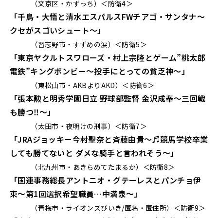
（文京区・かずっち）＜防衛4＞
「千鳥・大悟と清水エスパルスFWチアゴ・サンタナ～
クセがスゴいシュート～」
（習志野市・すずめの涙）＜防衛5＞
「東京ヤクルトスワローズ・村上宗隆とゲーム”桃太郎
電鉄”キングボンビー～投手にとっての貧乏神～」
（東松山市・AKBよりAKD）＜防衛6＞
「張本勲と明秀学園日立 野球部監督 金沢成奉～三回戦
も勝つ‼～」
（太田市・夜明けの刑事）＜防衛7＞
「JRAジョッキー今村聖奈と斉藤由貴～♬競馬学校卒業
しても勝てないと ダメな騎手と言われそう
～」
（北九州市・あきらめてたまるか）＜防衛8＞
「国連事務総長アントニオ・グテーレスとパンチョ伊
東～第1回選択希望職員…中満泉～」
（青梅市・ライオンズびいき/匿名・匿住所）＜防衛9＞