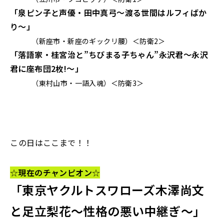
「泉ピン子と声優・田中真弓～渡る世間はルフィばか
り～」
（新座市・新座のギックリ腰）＜防衛2＞
「落語家・桂宮治と”ちびまる子ちゃん”永沢君～永沢
君に座布団2枚!～」
（東村山市・一語入魂）
＜防衛3＞
―――この日はここまで！！―――
☆
現在のチャンピオン
☆
「東京ヤクルトスワローズ木澤尚文
と足立梨花～性格の悪い中継ぎ～
」