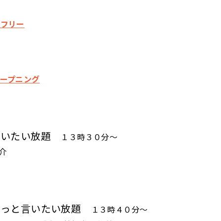
ムフリー
 オープニング
言いたい放題
１３時３０分～
介
もっと言いたい放題
１３時４０分～