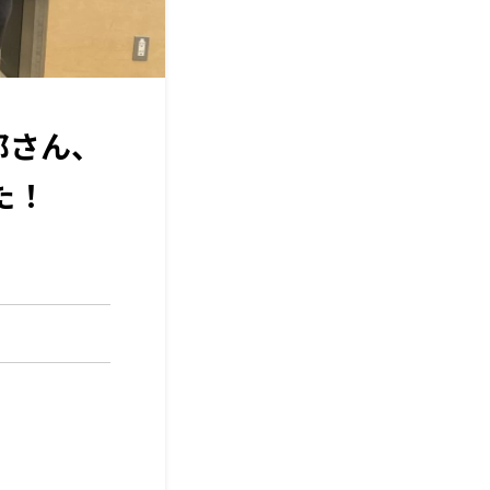
郎さん、
た！