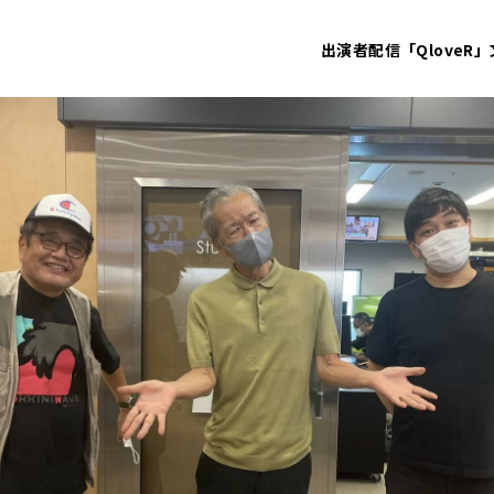
出演者
配信「QloveR」