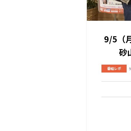
9/5
砂
番組レポ
9