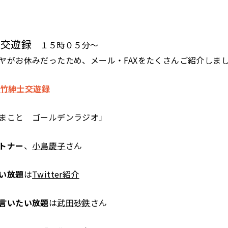
士交遊録
１５時０５分～
ヤがお休みだったため、
メール・FAXをたくさんご紹介しま
 大竹紳士交遊録
まこと ゴールデンラジオ」
トナー
、
小島慶子
さん
い放題
は
Twitter紹介
言いたい放題
は
武田砂鉄
さん