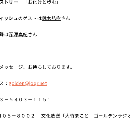
ヒストリー
「お化けと歩む」
ィッシュ
のゲストは
鈴木弘樹
さん
録
は
深澤真紀
さん
メッセージ、お待ちしております。
ス：
golden@joqr.net
３－５４０３－１１５１
1０５－８００２ 文化放送「大竹まこと ゴールデンラジ