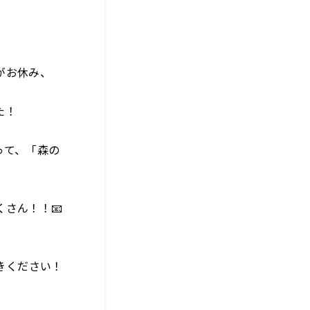
がお休み、
た！
って、「森の
さん！！📧
きください！