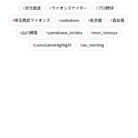
文化放送
ライオンズナイター
プロ野球
埼玉西武ライオンズ
seibulions
呉念庭
森友哉
山川穂高
yamakawa_hotaka
mori_tomoya
LionsGameHighlight
wu_nienting