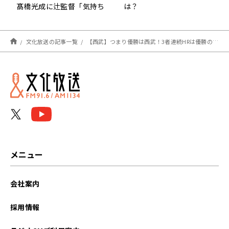
髙橋光成に辻監督「気持ち
は？
が出ているのを感じた」
文化放送の記事一覧
【西武】つまり優勝は西武！3者連続HRは優勝の2018、2019以来！森友哉、山川、呉念庭の大花火大会！
メニュー
会社案内
採用情報