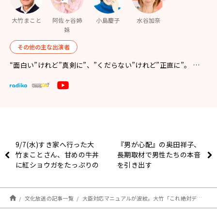
大竹まこと
阿佐ヶ谷姉
小島慶子
水谷加奈
妹
その他の主な出演者
“面白い”けれど”真剣に”、”くだらない”けれど”正直に”。 …
9/7(水)すき家へ行った大
『男が心配』の奥田祥子、
竹まことさん、甘めの牛丼
長期取材で男性たちの本音
に紅ショウガをたっぷりの
を引き出す
っけて味変！？
文化放送の記事一覧
大臣対応マニュアルが波紋。大竹「これ絶対デザート購入部隊がいると思うね」