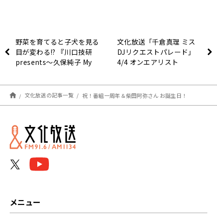
野菜を育てると子犬を見る
文化放送「千倉真理 ミス
目が変わる!? 『川口技研
DJリクエストパレード」
presents～久保純子 My
4/4 オンエアリスト
Sweet Home』
文化放送の記事一覧
祝！番組一周年＆柴田阿弥さん お誕生日！
メニュー