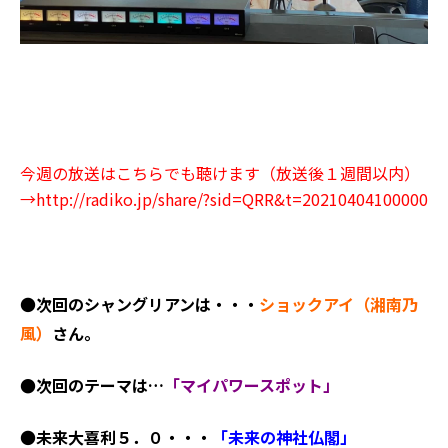
今週の放送はこちらでも聴けます（放送後１週間以内）
→
http://radiko.jp/share/?sid=QRR&t=20210404100000
●
次回
のシャングリアンは
・・・
ショックアイ（湘南乃
風）
さん。
●次回のテーマは…
「マイパワースポット」
●
未来大喜利５．０・・・
「未来の神社仏閣」