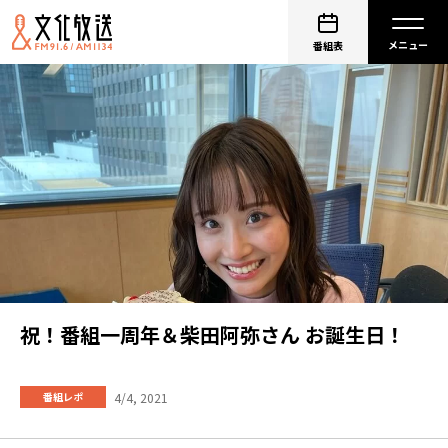
番組表
祝！番組一周年＆柴田阿弥さん お誕生日！
4/4, 2021
番組レポ