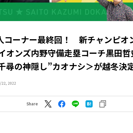
人コーナー最終回！ 新チャンピオ
イオンズ内野守備走塁コーチ黒田哲
千尋の神隠し”カオナシ＞が越冬決
/22, 2022
Share