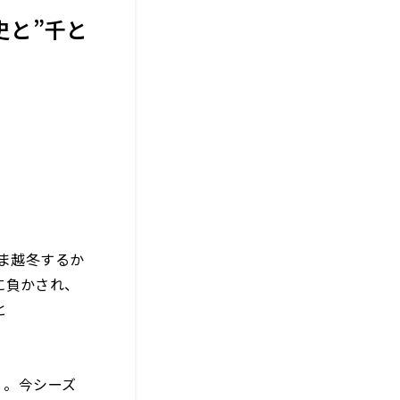
史と”千と
まま越冬するか
に負かされ、
と
」。今シーズ