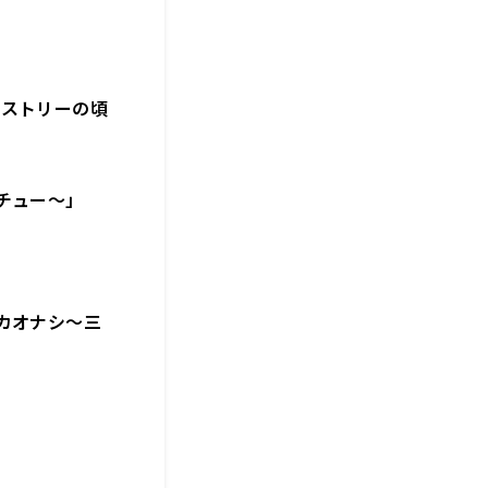
ヒストリーの頃
チュー～」
カオナシ～三