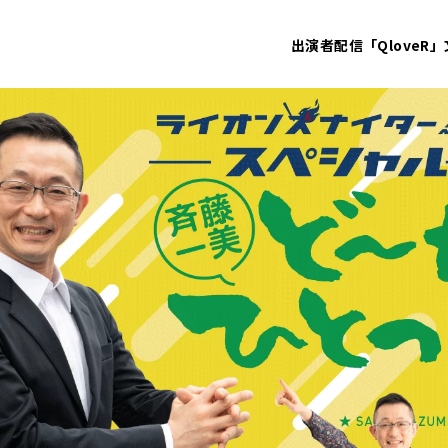
出演者
配信「QloveR」