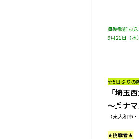
毎時報前お送
9月21日（
☆5日ぶりの
「埼玉西武
～♬ナマ
（
東大和市・
★
挑戦者
★