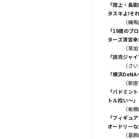
「陸上・長距
タスキよ!それ
（練馬区・
「19歳のプ
ターズ清宮幸
（草加市・
「読売ジャイ
（さいたま
「横浜DeN
（新座市・
「バドミント
トル拾い～」
（板橋区・
「フィギュア
オードリーな
（葛飾区・