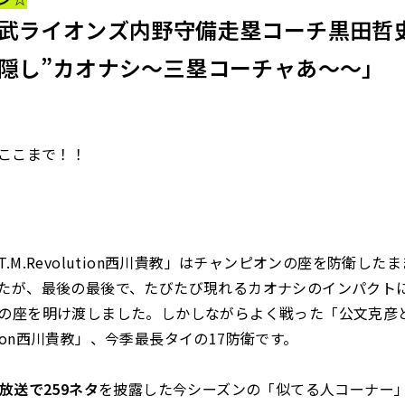
武ライオンズ内野守備走塁コーチ黒田哲
隠し”カオナシ～三塁コーチャあ～
～」
ここまで！！―――
.M.Revolution西川貴教」はチャンピオンの座を防衛した
たが、最後の最後で、たびたび現れるカオナシのインパクト
の座を明け渡しました。しかしながらよく戦った「公文克彦
olution西川貴教」、今季最長タイの17防衛です。
の放送で259ネタ
を披露した今シーズンの「似てる人コーナー