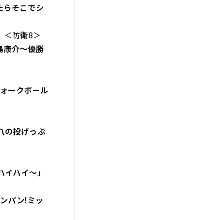
めたらそこでシ
＜防衛8＞
島康介～優勝
フォークボール
八の投げっぷ
ハイハイ～」
ンパン!ミッ