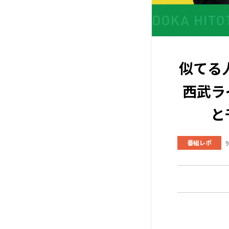
似てる
西武ラ
と
番組レポ
9