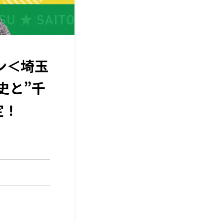
ン＜埼玉
史と”千
定！