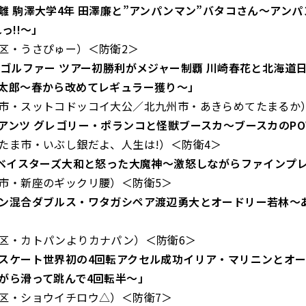
離 駒澤大学4年 田澤廉と”アンパンマン”バタコさん～アンパ
っ!!～」
うさぴゅー）＜防衛2＞
ロゴルファー ツアー初勝利がメジャー制覇 川崎春花と北海道
太郎～春から改めてレギュラー獲り～」
スットコドッコイ大公／北九州市・あきらめてたまるか）
アンツ グレゴリー・ポランコと怪獣ブースカ～ブースカのPOW
市・いぶし銀だよ、人生は!）＜防衛4＞
Aベイスターズ大和と怒った大魔神～激怒しながらファインプ
新座のギックリ腰）＜防衛5＞
ン混合ダブルス・ワタガシペア渡辺勇大とオードリー若林～
カトパンよりカナパン）＜防衛6＞
スケート世界初の4回転アクセル成功イリア・マリニンとオ
がら滑って跳んで4回転半～」
ショウイチロウ△）＜防衛7＞