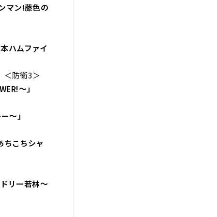
ンマン!藤色の
日本ハムファイ
＜防衛3＞
ER!～」
レー～」
あちこちシャ
ードリー若林～