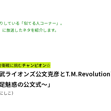
りしている「似てる人コーナー」。
水）に放送したネタを紹介します。
防衛戦に挑む
チャンピオン
☆
ライオンズ公文克彦とT.M.Revolutio
足魅惑の公文式～」
にしこ
）