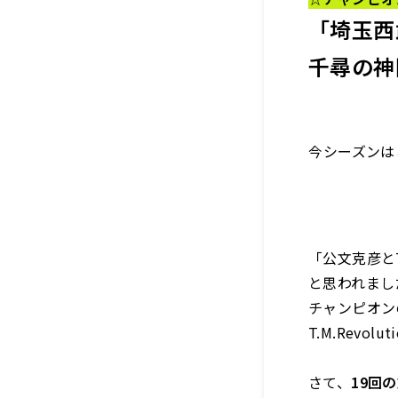
「埼玉西
千尋の神
―――今シーズンは
「公文克彦とT
と思われまし
チャンピオン
T.M.Rev
さて、
19回