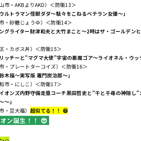
AKBよりAKD）＜防衛13＞
ウルトラマン怪獣ダダ～駄々をこねるベテラン女優～」
砂糖じょうゆ）＜防衛14
＞
ングライター財津和夫と大竹まこと～2時はザ・ゴールデン
カボス丼）＜防衛15＞
リッチーと”マグマ大使”宇宙の悪魔ゴア～ライオネル・ウッ
プレートターコイズ）＜防衛16＞
鈴木福～実写版 竈門炭治郎～」
・にしこ）＜防衛17＞
イオンズ内野守備走塁コーチ黒田哲史と”千と千尋の神隠し”
～～」
・豆大福）
超似てる！！ 😆
オン誕生！！ 😎
ン
☆