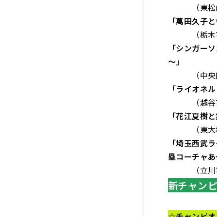
（東松山市・
「萬田久子と
（栃木市・
「シンガーソ
～」
（中央区・
「ライオネル
（越谷市・
「花江夏樹と
（東大和市
「埼玉西武ラ
塁コーチャあ
（立川市
新チャンピ
☆
チャンピオ