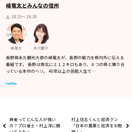
峰竜太とみんなの信州
土 18:15〜18:30
峰竜太
本行慶子
長野県永久観光大使の峰竜太が、長野の魅力を県内外に伝える
番組です。 長野は南北に２１２キロもあり、８つの県と隣り合
っている本州のヘソ。 40年以上の芸能人生で…
麻雀ってどんな人が強い
村上信五くんと経済クン
の？プロ雀士・村上淳に聞
「日本の農業と経済をお勉
いてみた！
強！」