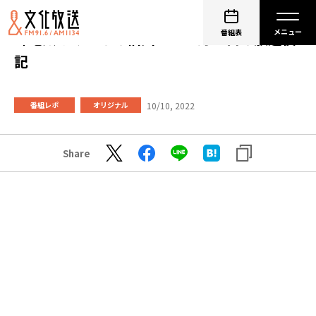
番組表
峰竜太とみんなの信州 １０月８日の放送後
記
10/10, 2022
番組レポ
オリジナル
Share