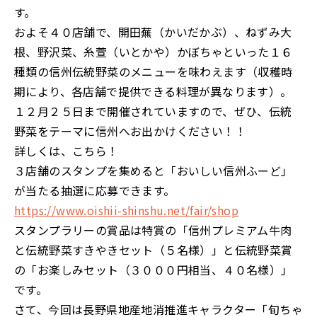
す。
およそ４０店舗で、開田蕪（かいだかぶ）、ねずみ大
根、野沢菜、糸萱（いとかや）かぼちゃといった１６
種類の信州伝統野菜のメニューを味わえます（収穫時
期により、各店舗で提供できる料理が異なります）。
１２月２５日まで開催されていますので、ぜひ、伝統
野菜をテーマに信州へお出かけください！！
詳しくは、こちら！
３店舗のスタンプを集めると「おいしい信州ふーど」
が当たる抽選に応募できます。
https://www.oishii-shinshu.net/fair/shop
スタンプラリーの賞品は特賞の「信州プレミアム牛肉
と伝統野菜すきやきセット（５名様）」と伝統野菜賞
の「お楽しみセット（３０００円相当、４０名様）」
です。
さて、今回は長野県地産地消推進キャラクター「旬ちゃ