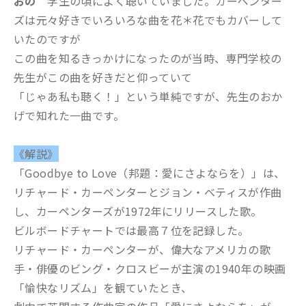
おの
学生の頃によく聴いていました。カーペンター
ズは元々好きでいろいろな曲を花＊花でもカバーして
いたのですが
この曲を知るきっかけになったのが当時、専門学校の
先生がこの曲を好きだと仰っていて
「じゃあ私も聴く！」という単純ですが、先生のおか
げで知れた一曲です。
《解説》
「Goodbye to Love（邦題：愛にさよならを）」は、
リチャード・カーペンターとジョン・ベティスが作曲
し、カーペンターズが1972年にリリースした歌。
ビルボードチャートでは最高７位を記録した。
リチャード・カーペンターが、偉大なアメリカの歌
手・俳優のビング・クロスビーが主演の1940年の映画
「愉快なリズム」を観ていたとき、