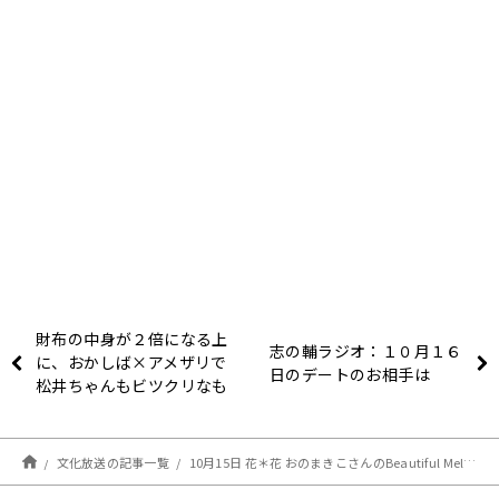
財布の中身が２倍になる上
志の輔ラジオ：１０月１６
に、おかしば×アメザリで
日のデートのお相手は
松井ちゃんもビツクリなも
うひとつの土曜日
文化放送の記事一覧
10月15日 花＊花 おのまきこさんのBeautiful Melodies