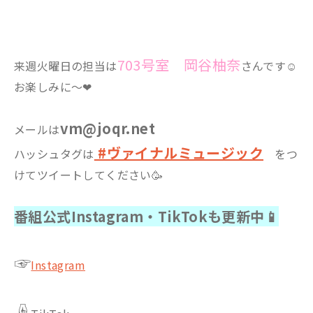
703号室 岡谷柚奈
来週火曜日の担当は
さんです☺
お楽しみに～❤
vm@joqr.net
メールは
#ヴァイナルミュージック
ハッシュタグは
をつ
けてツイートしてください🥳
番組公式Instagram・TikTokも更新中📱
☞
Instagram
☟