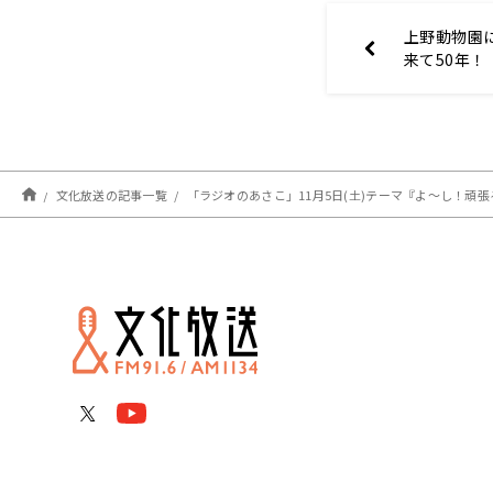
上野動物園
来て50年！
文化放送の記事一覧
「ラジオのあさこ」11月5日(土)テーマ『よ～し！頑張