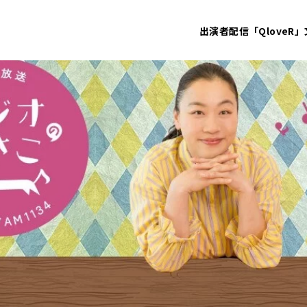
出演者
配信「QloveR」