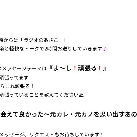
7時からは「ラジオのあさこ」
❕
楽と軽快なトークで2時間お送りしていきます
♪
『よ～し
！
頑張る
！
』
)のメッセージテーマは
頑張ってます
たらこれ頑張る！
頑張っていることを教えてください🙏
に会えて良かった～元カレ・元カノを思い出すあ
メッセージ、リクエストもお待ちしています！