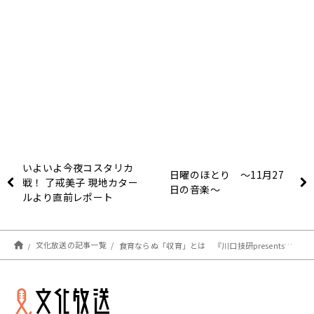
いよいよ今夜コスタリカ
日曜のほとり ～11月27
戦！ 了戒美子 現地カター
日の音楽～
ルより直前レポート
文化放送の記事一覧
食育ならぬ「収育」とは 『川口技研presents～久保純子 My Sweet Home』