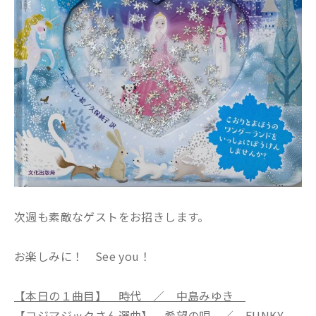
次週も素敵なゲストをお招きします。
お楽しみに！ See you！
【本日の１曲目】 時代 ／ 中島みゆき
【コジマジックさん選曲】 希望の唄 ／ FUNKY