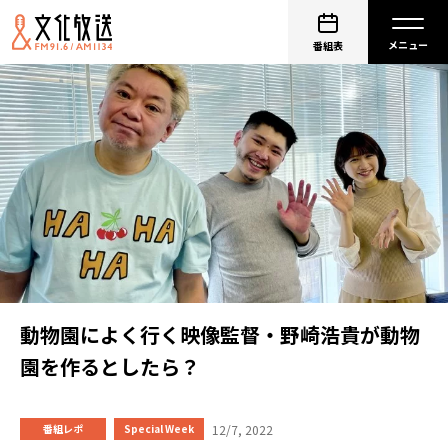
番組表
動物園によく行く映像監督・野崎浩貴が動物
園を作るとしたら？
12/7, 2022
番組レポ
Special Week