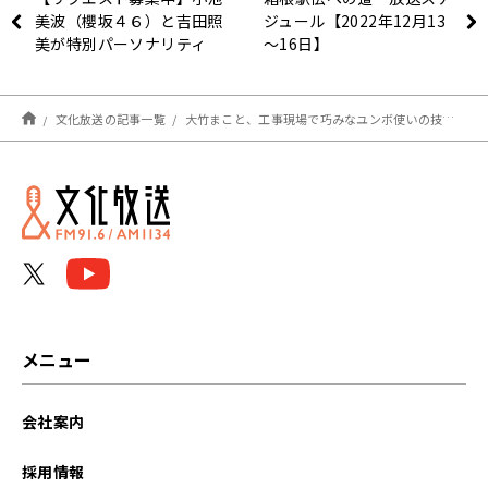
美波（櫻坂４６）と吉田照
ジュール【2022年12月13
美が特別パーソナリティ
～16日】
『中森明菜ベストソングリ
クエスト カウントダウ
ン』
文化放送の記事一覧
大竹まこと、工事現場で巧みなユンボ使いの技に感動「あれだけの技術なら、相当お金もらっていいよね」
メニュー
会社案内
採用情報