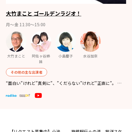
大竹まこと ゴールデンラジオ！
月〜金 11:30～15:00
大竹まこと
阿佐ヶ谷姉
小島慶子
水谷加奈
妹
その他の主な出演者
“面白い”けれど”真剣に”、”くだらない”けれど”正直に”。 …
【リクエスト募集中】小池
箱根駅伝への道 放送スケ