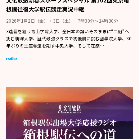
根間往復大学駅伝競走実況中継
2026年1月2日（金）・3日（土） 7時30分～14時30分
3連覇を狙う青山学院大学、全日本の勢いそのままに“二冠”へ
挑む駒澤大学、歴代最強クラスで初優勝に挑む國學院大學、30
年ぶりの王座奪還を期す中央大学、そして在感…