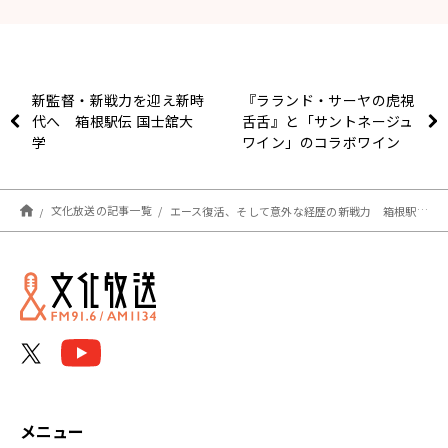
新監督・新戦力を迎え新時
『ラランド・サーヤの虎視
代へ 箱根駅伝 国士舘大
舌舌』と「サントネージュ
学
ワイン」のコラボワイン
『虎視舌スパークリングロ
ゼ』が完成！3000本限定
販売！ 「甘くて美味し
文化放送の記事一覧
エース復活、そして意外な経歴の新戦力 箱根駅伝 日本体育大学
い！味噌汁みたいに飲んじ
ゃった！」
メニュー