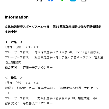
Information
文化放送新春スポーツスぺシャル 第99回東京箱根間往復大学駅伝競走
実況中継
＜ 往路 ＞
1月2日（月） 7:30-14:30
プレーヤーズ解説： 青木涼真選手（法政大学OB、Honda陸上競技部）
プレーヤーズ解説： 飯田貴之選手（青山学院大学前キャプテン、富士通
陸上競技部）
総合実況： 斉藤一美アナウンサー
＜ 復路 ＞
1月3日（火） 7:30-14:30
解説： 柏原竜二さん（東洋大学OB、「箱根駅伝への道」ナビゲータ
ー）
プレーヤーズ解説： 土方英和選手（國學院大學OB、旭化成陸上部）
総合実況： 寺島啓太アナウンサー