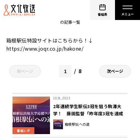
第99回箱根駅伝
番組表
の記事一覧
箱根駅伝特設サイトはこちらから！↓
https://www.joqr.co.jp/hakone/
8
前ページ
次ページ
10/8, 2023
2年連続学生駅伝3冠を狙う駒澤大
学！ 藤田監督「昨年度3冠を達成
した駒澤史上最強のチームに対する
箱根駅伝への道
挑戦」～箱根駅伝への道～
番組レポ