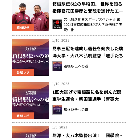
箱根駅伝6位の早稲田。 世界を知る
指揮官花田勝彦と変貌を遂げたエー
ス井川龍人
文化放送新春スポーツスペシャル 第
102回東京箱根間往復大学駅伝競走実
箱根駅伝
況中継
1/10, 2023
見事三冠を達成し退任を発表した駒
澤大学・大八木弘明監督「選手たち
は本当に凄いと思った」～箱根駅伝
箱根駅伝への道
への道～
番組レポ
1/10, 2023
1区大逃げで箱根路に名を刻んだ関
東学生連合・新田颯選手（育英大
学）「もう一度箱根に戻るという一
箱根駅伝への道
心でやってきた」～箱根駅伝への道
番組レポ
～
1/5, 2023
駒澤・大八木監督出演！ 國學院・