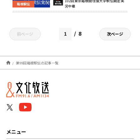
102回東京箱根間往復大学駅伝競走実
箱根駅伝
況中継
8
前ページ
次ページ
第99回箱根駅伝の記事一覧
メニュー