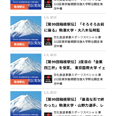
102回東京箱根間往復大学駅伝競走実
メント
箱根駅伝
況中継
1/3, 2023
【第99回箱根駅伝】「そろそろお前
に譲る」駒澤大学・大八木弘明監
督、退任発表後囲みインタビュー
文化放送新春スポーツスペシャル 第
102回東京箱根間往復大学駅伝競走実
箱根駅伝
況中継
1/3, 2023
【第99回箱根駅伝】2度目の「金栗
四三杯」を受賞。 東京国際大学 イェ
ゴン・ヴィンセント選手のコメント
文化放送新春スポーツスペシャル 第
102回東京箱根間往復大学駅伝競走実
箱根駅伝
況中継
1/3, 2023
【第99回箱根駅伝】「最高な形で終
わった」駒澤大学・山野力選手、レ
ース後コメント
文化放送新春スポーツスペシャル 第