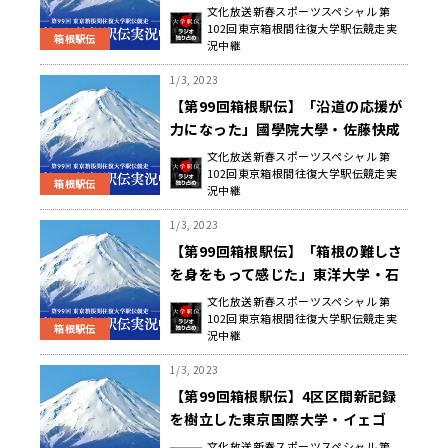
手、大八木監督退任発表を受けて
文化放送新春スポーツスペシャル 第
102回東京箱根間往復大学駅伝競走実
箱根駅伝
況中継
1/3, 2023
【第99回箱根駅伝】「沿道の応援が
力になった」國學院大學・佐藤快成
選手、レース後コメント
文化放送新春スポーツスペシャル 第
102回東京箱根間往復大学駅伝競走実
箱根駅伝
況中継
1/3, 2023
【第99回箱根駅伝】「箱根の難しさ
を身をもって感じた」東洋大学・石
田洸介選手、前田義弘選手レース後
文化放送新春スポーツスペシャル 第
102回東京箱根間往復大学駅伝競走実
コメント
箱根駅伝
況中継
1/3, 2023
【第99回箱根駅伝】4区区間新記録
を樹立した東京国際大学・イェゴ
ン・ヴィンセント選手 レース後コ
文化放送新春スポーツスペシャル 第