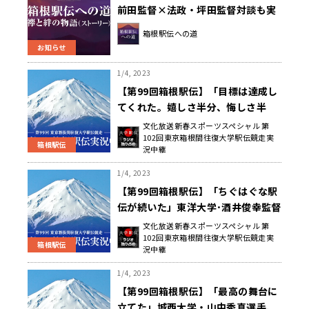
前田監督×法政・坪田監督対談も実
現！ 1月6日(金)19:00～文化放送
箱根駅伝への道
箱根駅伝特番放送決定！
お知らせ
1/4, 2023
【第99回箱根駅伝】「目標は達成し
てくれた。嬉しさ半分、悔しさ半
分」中央大学・藤原正和監督 レース
文化放送新春スポーツスペシャル 第
102回東京箱根間往復大学駅伝競走実
後コメント
箱根駅伝
況中継
1/4, 2023
【第99回箱根駅伝】「ちぐはぐな駅
伝が続いた」東洋大学･酒井俊幸監督
レース終了後コメント
文化放送新春スポーツスペシャル 第
102回東京箱根間往復大学駅伝競走実
箱根駅伝
況中継
1/4, 2023
【第99回箱根駅伝】「最高の舞台に
立てた」城西大学・山中秀真選手、