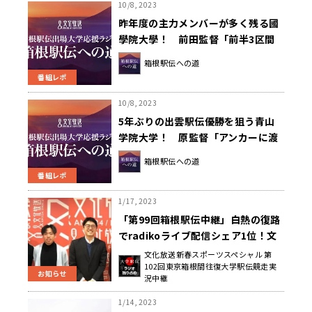
10/8, 2023
昨年度の主力メンバーが多く残る國
學院大學！ 前田監督「前半3区間
の配置が非常に大事になってくる」
箱根駅伝への道
～箱根駅伝への道～
番組レポ
10/8, 2023
5年ぶりの出雲駅伝優勝を狙う青山
学院大学！ 原監督「アンカーに渡
るタイミングで20秒リードして襷を
箱根駅伝への道
渡すことができれば勝機が出てく
番組レポ
る」～箱根駅伝への道～
1/17, 2023
「第99回箱根駅伝中継」白熱の復路
でradikoライブ配信シェア1位！文
化放送ほか全国32局放送で大反響
文化放送新春スポーツスペシャル 第
102回東京箱根間往復大学駅伝競走実
お知らせ
況中継
1/14, 2023