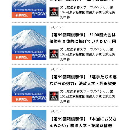
レース終了後コメント
文化放送新春スポーツスペシャル 第
102回東京箱根間往復大学駅伝競走実
箱根駅伝
況中継
1/4, 2023
【第99回箱根駅伝】「100回大会は
優勝を具体的に掲げていきたい」國
學院大學・前田康弘監督 レース後コ
文化放送新春スポーツスペシャル 第
102回東京箱根間往復大学駅伝競走実
メント
箱根駅伝
況中継
1/4, 2023
【第99回箱根駅伝】「選手たちの陰
ながらの努力」法政大学・坪田智夫
監督 レース後コメント
文化放送新春スポーツスペシャル 第
102回東京箱根間往復大学駅伝競走実
箱根駅伝
況中継
1/4, 2023
【第99回箱根駅伝】「本当にお父さ
んみたい」駒澤大学・花尾恭輔選