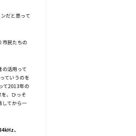
ョンだと思って
り市民たちの
発の活用って
よっていうのを
て2013年の
除を、ひっそ
消してから一
4kHz、