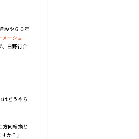
規建設や６０年
ーメーショ
げ、日野行介
れはどうやら
に方向転換と
ますか？」