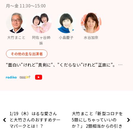
月〜金 11:30～15:00
大竹まこと
阿佐ヶ谷姉
小島慶子
水谷加奈
妹
その他の主な出演者
“面白い”けれど”真剣に”、”くだらない”けれど”正直に”。 …
1/19（木）はるな愛さん
大竹まこと「新型コロナを
と大竹さんのおすすめテー
5類にしちゃっていいの
マパークとは！？
か？」 2類相当からの引き
下げ検討、今後の変化は？