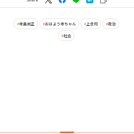
寺島尚正
おはよう寺ちゃん
上念司
政治
社会