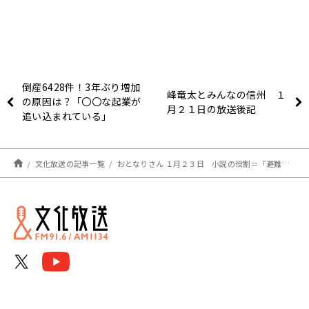
倒産6428件！3年ぶり増加
峰竜太とみんなの信州 １
の原因は？「〇〇な起業が
月２１日の放送後記
追い込まれている」
文化放送の記事一覧
おとなりさん １月２３日 小説の役割＝「避難所」の意味とは？