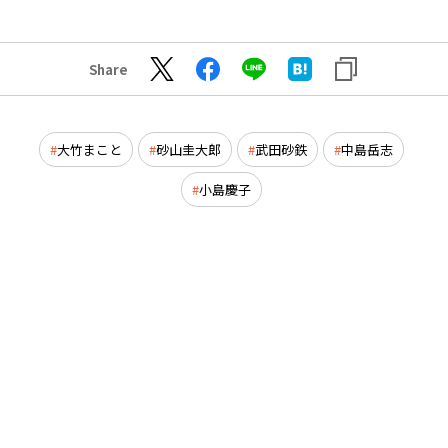
Share
大竹まこと
砂山圭大郎
武田砂鉄
中島岳志
小島慶子