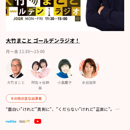
大竹まこと ゴールデンラジオ！
月〜金 11:30～15:00
大竹まこと
阿佐ヶ谷姉
小島慶子
水谷加奈
妹
その他の主な出演者
“面白い”けれど”真剣に”、”くだらない”けれど”正直に”。 …