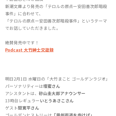
新潮文庫より発売の「テロルの原点ー安田善次郎暗殺
事件」に合わせて、
「テロルの原点ー安田善次郎暗殺事件」というテーマ
でお話していただきました。
絶賛発売中です！
Podcast 大竹紳士交遊録
明日2月1日 水曜日の「大竹まこと ゴールデンラジオ」
パーソナリティーは
壇蜜さん
アシスタントは、
砂山圭大郎アナウンサー
13時台レギュラー
いとうあさこさん
ゲスト
間寛平さん
ゴールデンヒストリーは
「甲州街道を歩けば」