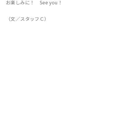
お楽しみに！ See you！
（文／スタッフＣ）