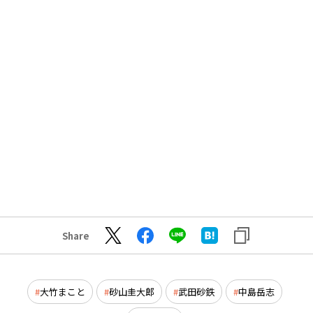
Share
大竹まこと
砂山圭大郎
武田砂鉄
中島岳志