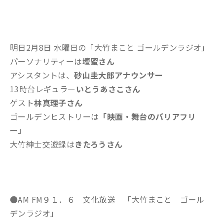
明日2月8日 水曜日の「大竹まこと ゴールデンラジオ」
パーソナリティーは
壇蜜さん
アシスタントは、
砂山圭大郎アナウンサー
13時台レギュラー
いとうあさこさん
ゲスト
林真理子さん
ゴールデンヒストリーは
「映画・舞台のバリアフリ
ー」
大竹紳士交遊録は
きたろうさん
●AM FM９１．６ 文化放送 「大竹まこと ゴール
デンラジオ」