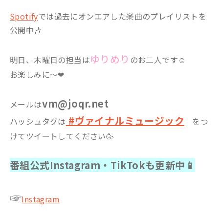
Spotify
では過去にオンエアした楽曲のプレイリストを
公開中🎶
ゆりめり
明日、木曜日の担当は
のお二人です☺
お楽しみに～❤
vm@joqr.net
メールは
#ヴァイナルミュージック
ハッシュタグは
をつ
けてツイートしてください🥳
番組公式Instagram・TikTokも更新中📱
☞
Instagram