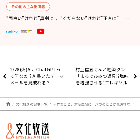
その他の主な出演者
“面白い”けれど”真剣に”、”くだらない”けれど”正直に”。 …
2/28(火)AI、ChatGPTっ
村上信五くんと経済クン
て何なの？AI書いたテーマ
「まるでひみつ道具⁉塩味
メールを見破れる？
を増強させる“エレキソル
ト”を村上さんが体験！」
文化放送の記事一覧
大竹まこと、対話型AIに「バカのことは見破れないってことか！」