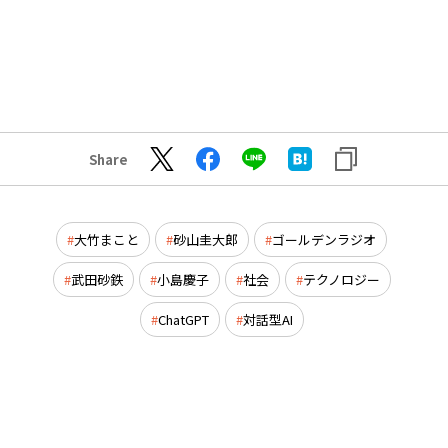
Share
大竹まこと
砂山圭大郎
ゴールデンラジオ
武田砂鉄
小島慶子
社会
テクノロジー
ChatGPT
対話型AI