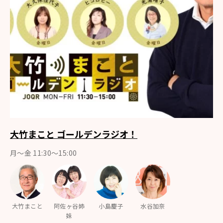
大竹まこと ゴールデンラジオ！
月〜金 11:30～15:00
大竹まこと
阿佐ヶ谷姉
小島慶子
水谷加奈
妹