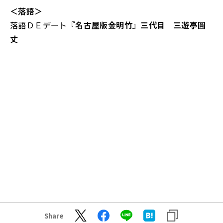
＜落語＞
落語ＤＥデート
『名古屋版金明竹』三代目 三遊亭圓
丈
Share