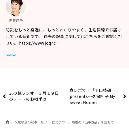
伊藤佳子
防災をもっと身近に、もっとわかりやすく、生活目線でお届け
している番組です。 過去の記事に関してはこちらをご確認くだ
さい。 https://www.joqr.c…
食レポで…『川口技研
志の輔ラジオ：３月１９日
presents～久保純子 My
のデートのお相手は
Sweet Home』
文化放送の記事一覧
「防災アワー」旭市の「山中食品」を訪ねて