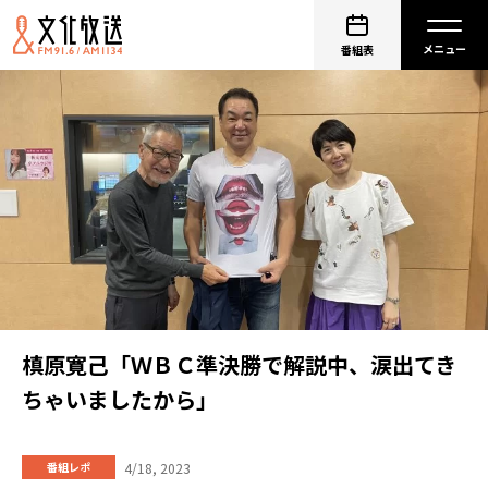
番組表
槙原寛己「ＷＢＣ準決勝で解説中、涙出てき
ちゃいましたから」
4/18, 2023
番組レポ