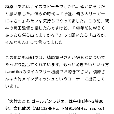
槙原
「あれはナイススピーチでしたね。確かにそうだ
と思いました。僕らの時代は『所詮、俺ら大リーガー
にはさ…』みたいな気持ちでやってました。この前、阪
神の岡田監督と話したんですけど、『40年前にＷＢＣ
あったら僕ら出てますかね？』って聞いたら『出るか、
そんなもん』って言ってました」
この他にも番組では、槙原寛己さんがＷＢＣについて
たっぷり話してくれています。もっと聴きたいという方
はradikoのタイムフリー機能でお聴き下さい。槙原さ
んは大竹メインディッシュというコーナーに出演して
います。
「大竹まこと ゴールデンラジオ」は午後1時～3時30
分、文化放送（AM1134kHz、FM91.6MHz、radiko）