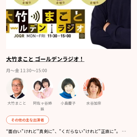
大竹まこと ゴールデンラジオ！
月〜金 11:30～15:00
大竹まこと
阿佐ヶ谷姉
小島慶子
水谷加奈
妹
その他の主な出演者
“面白い”けれど”真剣に”、”くだらない”けれど”正直に”。 …