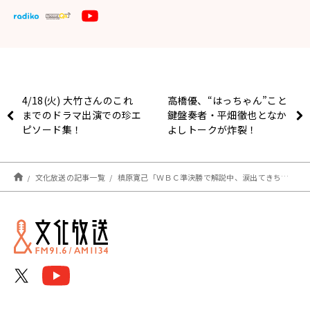
4/18(火) 大竹さんのこれ
高橋優、“はっちゃん”こと
までのドラマ出演での珍エ
鍵盤奏者・平畑徹也となか
ピソード集！
よしトークが炸裂！
文化放送の記事一覧
槙原寛己「ＷＢＣ準決勝で解説中、涙出てきちゃいましたから」