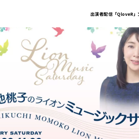
出演者
配信「QloveR」