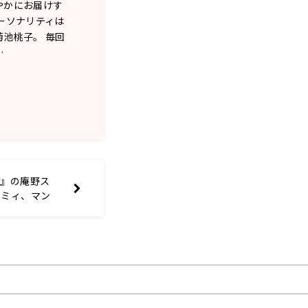
やかにお届けす
ーソナリティは
池桃子。 毎回
…
ー』の庵野ス
マミィ、マン
作の極意を学