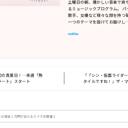
土曜日の朝、懐かしい音楽で爽
るミュージックプログラム。 パ
歌手、女優など様々な顔を持つ菊
一つのテーマを設けてお届けし
初の真夏日！…来週「熱
「『シン・仮面ライダ
ラート」スタート
タイルですね！」ザ・
ハッタン木村にヒット
ぶ
ーは現金１万円が当たるクイズを開催♪