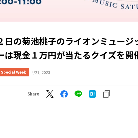
２日の菊池桃子のライオンミュージ
ーは現金１万円が当たるクイズを開
Special Week
4/21, 2023
Share