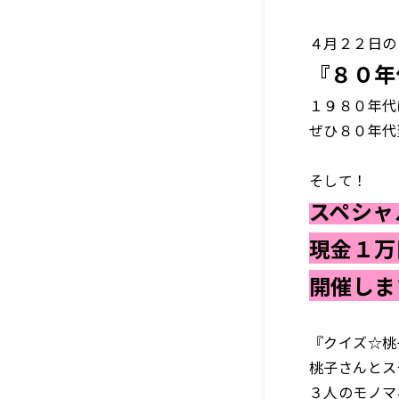
４月２２日の
『８０年
１９８０年代
ぜひ８０年代
そして！
スペシャ
現金１万
開催しま
『クイズ☆桃
桃子さんとス
３人のモノマ