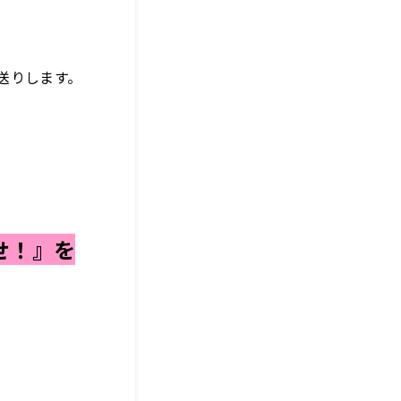
送りします。
！
せ！』を