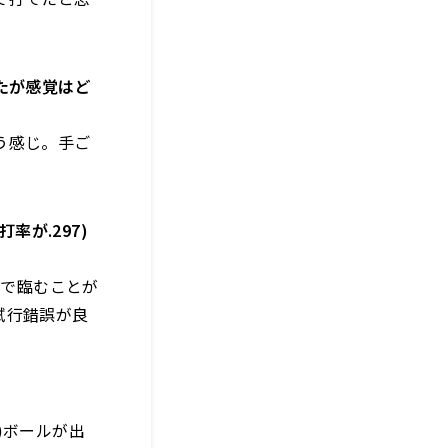
たが感覚はど
う感じ。手ご
率が.297)
形で臨むことが
試行錯誤が良
)ボールが出