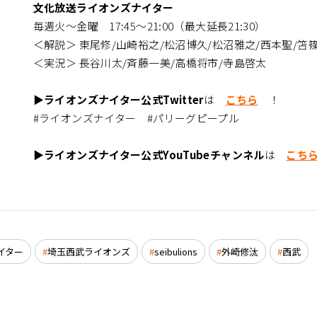
文化放送ライオンズナイター
毎週火～金曜 17:45～21:00（最大延長21:30）
＜解説＞ 東尾修/山崎裕之/松沼博久/松沼雅之/西本聖/笘
＜実況＞ 長谷川太/斉藤一美/高橋将市/寺島啓太
▶ライオンズナイター公式Twitter
は
こちら
！
#ライオンズナイター #パリーグピープル
▶ライオンズナイター公式YouTubeチャンネル
は
こち
イター
埼玉西武ライオンズ
seibulions
外崎修汰
西武