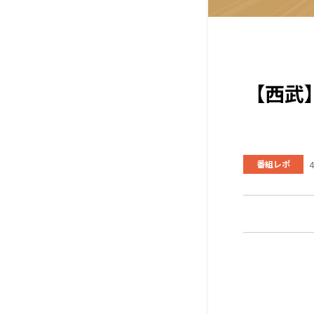
【西武
番組レポ
4