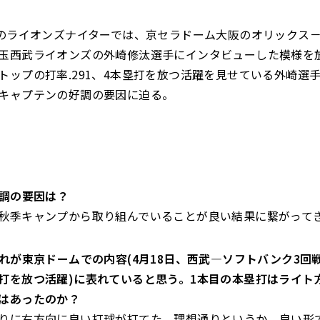
送のライオンズナイターでは、京セラドーム大阪のオリックス－
玉西武ライオンズの外崎修汰選手にインタビューした模様を
トップの打率.291、4本塁打を放つ活躍を見せている外崎選
キャプテンの好調の要因に迫る。
好調の要因は？
秋季キャンプから取り組んでいることが良い結果に繋がって
の表れが東京ドームでの内容(4月18日、西武―ソフトバンク3回
打を放つ活躍)に表れていると思う。1本目の本塁打はライト
はあったのか？
りに右方向に良い打球が打てた。理想通りというか、良い形