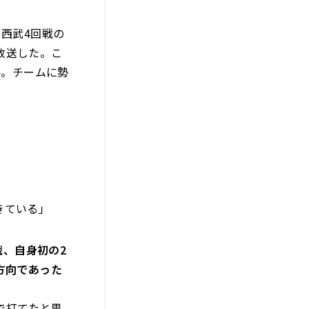
西武4回戦の
放送した。こ
手。チームに勢
きている」
戦、自身初の2
方向であった
で打てたと思