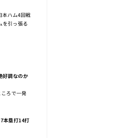
日本ハム4回戦
ムを引っ張る
絶好調なのか
ところで一発
7本塁打14打