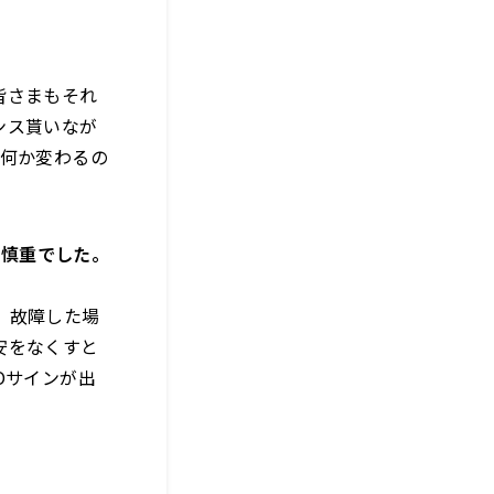
皆さまもそれ
ンス貰いなが
ば何か変わるの
に慎重でした。
、故障した場
安をなくすと
Oサインが出