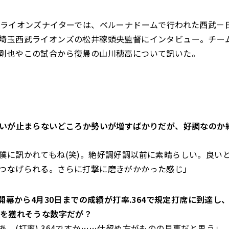
のライオンズナイターでは、ベルーナドームで行われた西武－
埼玉西武ライオンズの松井稼頭央監督にインタビュー。チー
剛也やこの試合から復帰の山川穂高について訊いた。
の勢いが止まらないどころか勢いが増すばかりだが、好調なのか
僕に訊かれてもね(笑)。絶好調好調以前に素晴らしい。良い
つなげられる。さらに打撃に磨きがかかった感じ」
の)開幕から4月30日までの成績が打率.364で規定打席に到達し、
Pを獲れそうな数字だが？
あ。(打率).364ですか……仕留め方がものの見事だと思う」