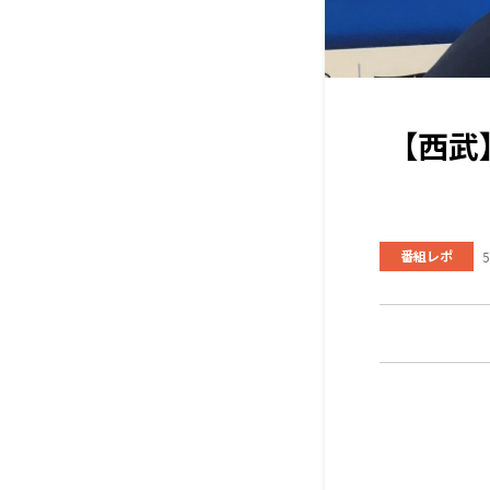
【西武
番組レポ
5