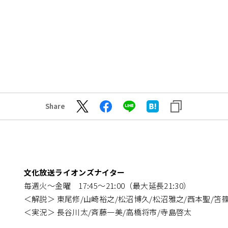
Share
文化放送ライオンズナイター
毎週火～金曜 17:45～21:00（最大延長21:30）
＜解説＞ 東尾修/山崎裕之/松沼博久/松沼雅之/西本聖/笘
＜実況＞ 長谷川太/斉藤一美/高橋将市/寺島啓太