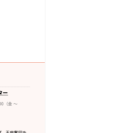
ター
00（金 ～
げ、王座奪回を