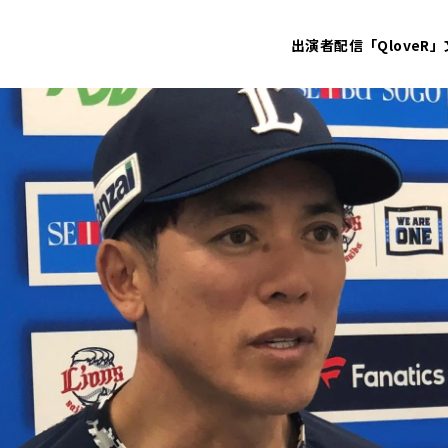
出演者
配信「QloveR」