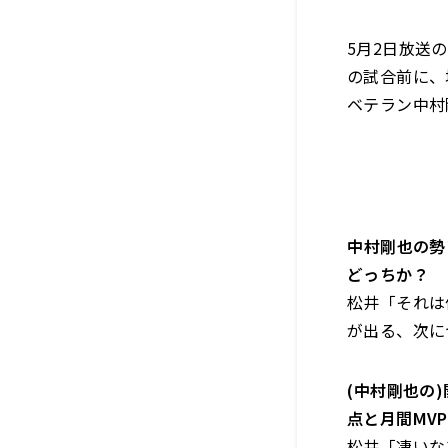
5月2日放送
の試合前に、
ベテラン中村
――中村剛也
どっちか？
松井「それは
が出る、次に
――(中村剛也
点と月間MV
松井「凄いな