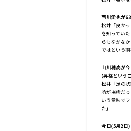
――西川愛也
松井「良かっ
を知っていた
らもなかなか
ではという期
――山川穂高
(昇格という
松井「足の状
所が場所だっ
いう意味でフ
た」
――今日(5月