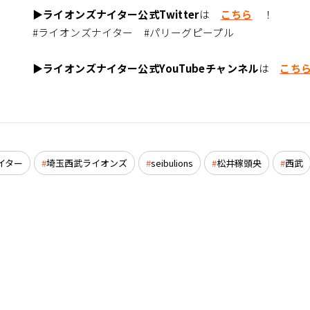
▶ライオンズナイター公式Twitter
は
こちら
！
#ライオンズナイター #パリーグピープル
▶ライオンズナイター公式YouTubeチャンネル
は
こち
イター
埼玉西武ライオンズ
seibulions
松井稼頭央
西武