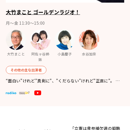
大竹まこと ゴールデンラジオ！
月〜金 11:30～15:00
大竹まこと
阿佐ヶ谷姉
小島慶子
水谷加奈
妹
その他の主な出演者
“面白い”けれど”真剣に”、”くだらない”けれど”正直に”。 …
「立憲は衆参補欠選の戦略