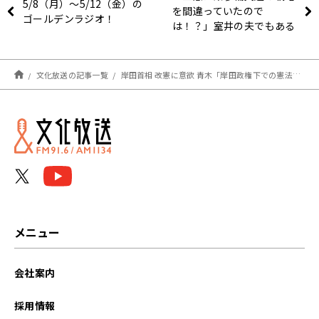
5/8（月）～5/12（金）の
を間違っていたので
ゴールデンラジオ！
は！？」室井の夫でもある
米山議員に聞く
文化放送の記事一覧
岸田首相 改憲に意欲 青木「岸田政権下での憲法改正に否定的な人たちの方が多い状況を考えるとどうなんでしょう」
メニュー
会社案内
採用情報