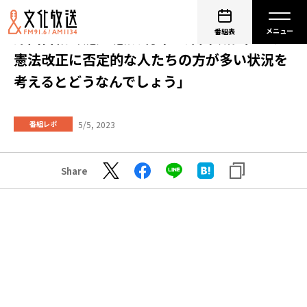
番組表
岸田首相 改憲に意欲 青木「岸田政権下での
憲法改正に否定的な人たちの方が多い状況を
考えるとどうなんでしょう」
5/5, 2023
番組レポ
Share