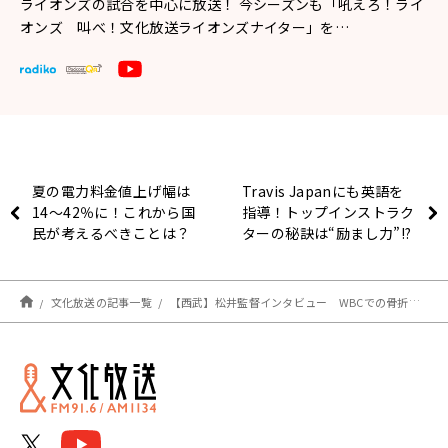
ライオンズの試合を中心に放送！ 今シーズンも「吼えろ！ライ
オンズ 叫べ！文化放送ライオンズナイター」を…
夏の電力料金値上げ幅は
Travis Japanにも英語を
14～42％に！これから国
指導！トップインストラク
民が考えるべきことは？
ターの秘訣は“励まし力”!?
文化放送の記事一覧
【西武】松井監督インタビュー WBCでの骨折から復帰を目指すキャプテン源田壮亮は「順調にいけば近々復帰すると思う」