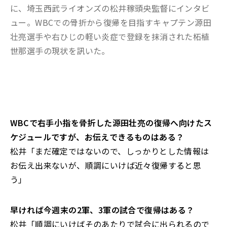
に、埼玉西武ライオンズの松井稼頭央監督にインタビ
ュー。WBCでの骨折から復帰を目指すキャプテン源田
壮亮選手や右ひじの軽い炎症で登録を抹消された柘植
世那選手の現状を訊いた。
――WBCで右手小指を骨折した源田壮亮の復帰へ向けたス
ケジュールですが、お伝えできるものはある？
松井「まだ確定ではないので、しっかりとした情報は
お伝え出来ないが、順調にいけば近々復帰すると思
う」
――早ければ今週末の2軍、3軍の試合で復帰はある？
松井「順調にいけばそのあたりで試合に出られるので