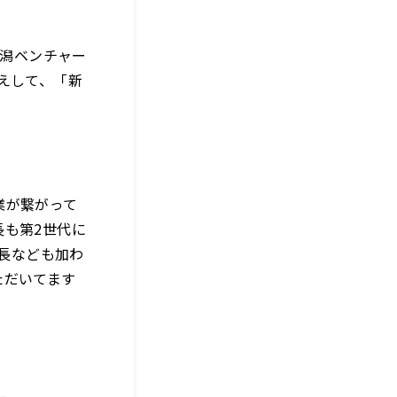
新潟ベンチャー
えして、「新
。
業が繋がって
長も第2世代に
社長なども加わ
ただいてます