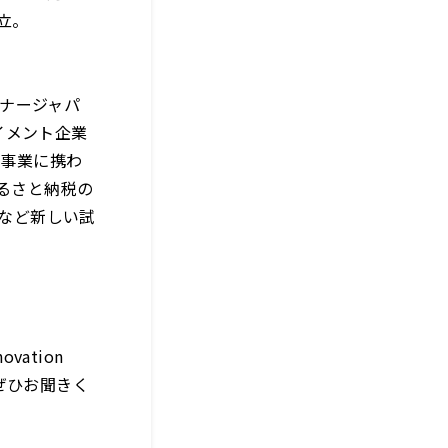
立。
ーナージャパ
テイメント企業
の事業に携わ
るさと納税の
るなど新しい試
vation
、ぜひお聞きく