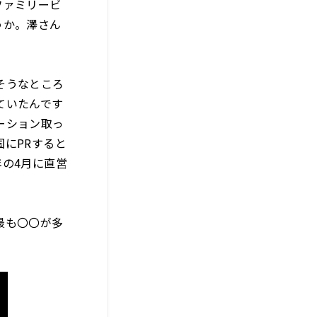
ファミリービ
うか。澤さん
そうなところ
ていたんです
ーション取っ
にPRすると
の4月に直営
最も〇〇が多