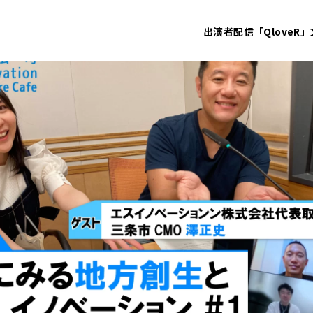
出演者
配信「QloveR」