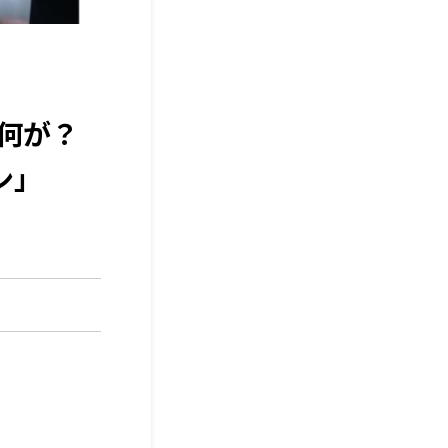
何が？
ン」