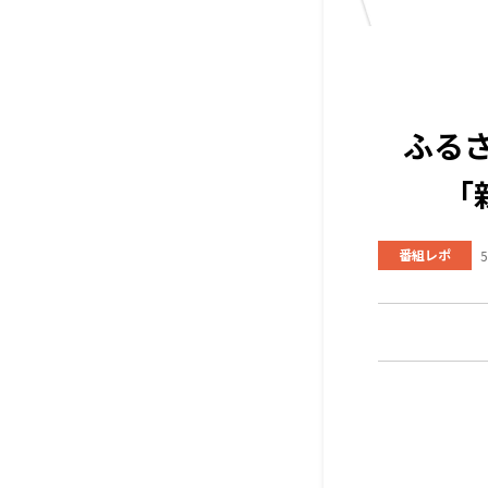
ふる
「
番組レポ
5