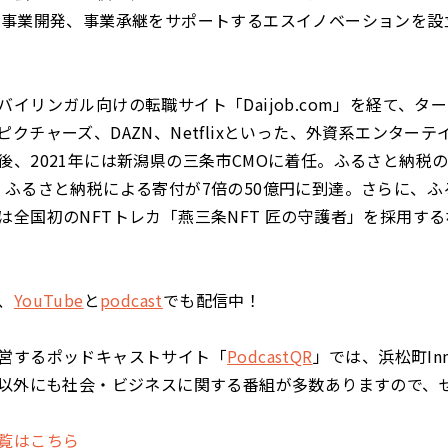
規事業開発、事業承継をサポートするエスイノベーションを設
バイリンガル向けの転職サイト「Daijob.com」を経て、タ
ピクチャーズ、DAZN、Netflixといった、外資系エンター
後、2021年には新潟県の三条市CMOに着任。ふるさと納税
、ふるさと納税による寄付が7倍の50億円に到達。さらに、ふ
は全国初のNFTトレカ「燕三条NFT 匠の守護者」を採用す
、
YouTube
と
podcast
でも配信中！
営するポッドキャストサイト「
PodcastQR
」では、浜松町Inno
 Cafe以外にも社会・ビジネスに関する番組が多数ありますので
覧はこちら