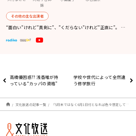
妹
その他の主な出演者
“面白い”けれど”真剣に”、”くだらない”けれど”正直に”。 …
高橋優困惑?? 浅香唯が持
学校や世代によって全然違
っている“カッパの資格”
う修学旅行
文化放送の記事一覧
「5月末ではなく6月1日付となれば色々想定して決めたと思われても仕方ない」大竹まこと、総理長男の更迭対応を疑問視