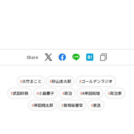
Share
大竹まこと
砂山圭大郎
ゴールデンラジオ
武田砂鉄
小島慶子
政治
#岸田総理
政治家
岸田翔太郎
首相秘書官
更迭