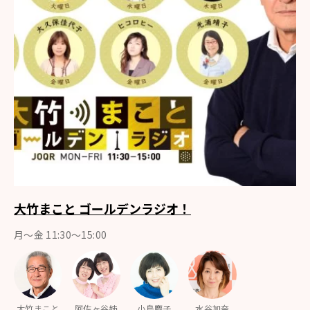
大竹まこと ゴールデンラジオ！
月〜金 11:30～15:00
大竹まこと
阿佐ヶ谷姉
小島慶子
水谷加奈