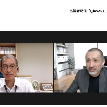
出演者
配信「QloveR」