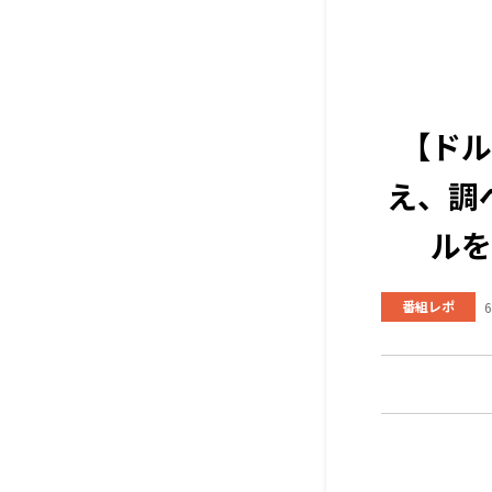
【ドル
え、調
ルを
番組レポ
6