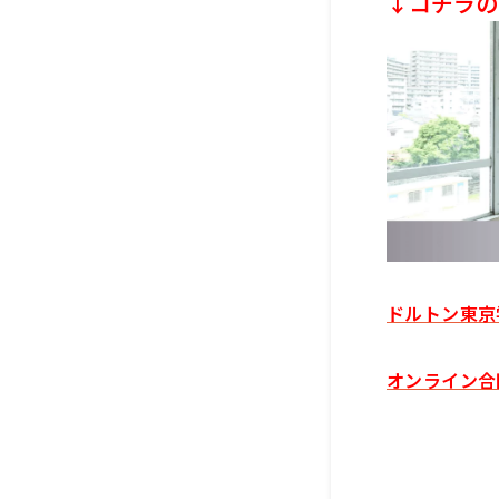
↓コチラの
ドルトン東京
オンライン合