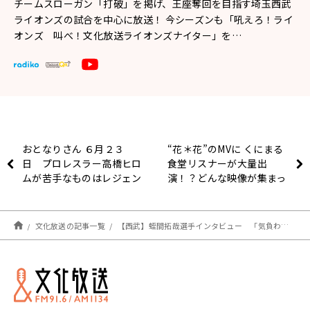
チームスローガン「打破」を掲げ、王座奪回を目指す埼玉西武
ライオンズの試合を中心に放送！ 今シーズンも「吼えろ！ライ
オンズ 叫べ！文化放送ライオンズナイター」を…
おとなりさん ６月２３
“花＊花”のMVに くにまる
日 プロレスラー高橋ヒロ
食堂リスナーが大量出
ムが苦手なものはレジェン
演！？どんな映像が集まっ
ドレスラーへの挨拶！？
ているのか聞いた…「お腹
がグーって鳴りますよ」
文化放送の記事一覧
【西武】蛭間拓哉選手インタビュー 「気負わずにフルスイングで行きたい」