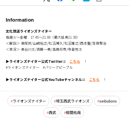
Information
文化放送ライオンズナイター
毎週火～金曜 17:45～21:00（最大延長21:30）
＜解説＞ 東尾修/山崎裕之/松沼博久/松沼雅之/西本聖/笘篠賢治
＜実況＞ 長谷川太/斉藤一美/高橋将市/寺島啓太
▶ライオンズナイター公式Twitter
は
こちら
！
#ライオンズナイター #パリーグピープル
▶ライオンズナイター公式YouTubeチャンネル
は
こちら
！
ライオンズナイター
埼玉西武ライオンズ
seibulions
西武
蛭間拓哉