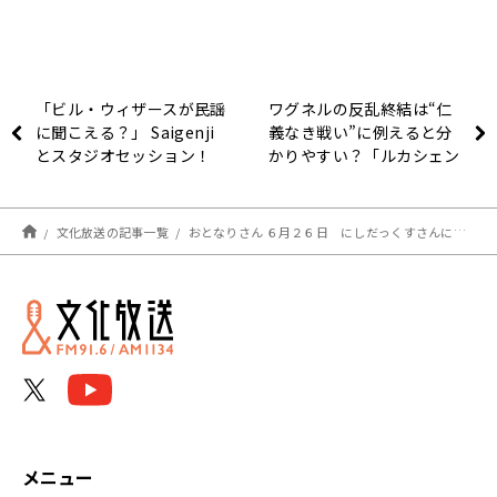
「ビル・ウィザースが民謡
ワグネルの反乱終結は“仁
に聞こえる？」 Saigenji
義なき戦い”に例えると分
とスタジオセッション！
かりやすい？「ルカシェン
コが出てきたら仕方ないな
と（笑）」
文化放送の記事一覧
おとなりさん ６月２６日 にしだっくすさんに学ぶ！ブルガリアンスクワット！
メニュー