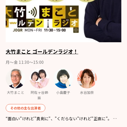
大竹まこと ゴールデンラジオ！
月〜金 11:30～15:00
大竹まこと
阿佐ヶ谷姉
小島慶子
水谷加奈
妹
その他の主な出演者
“面白い”けれど”真剣に”、”くだらない”けれど”正直に”。 …