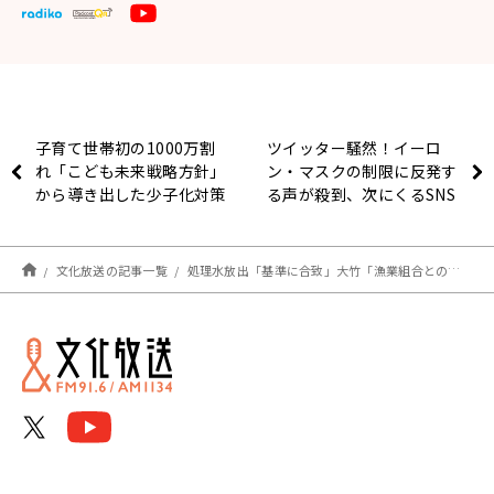
子育て世帯初の1000万割
ツイッター騒然！イーロ
れ「こども未来戦略方針」
ン・マスクの制限に反発す
から導き出した少子化対策
る声が殺到、次にくるSNS
に苦笑い
はmixiが有力候補？
文化放送の記事一覧
処理水放出「基準に合致」大竹「漁業組合との理解をどう深めていくのかが大事」