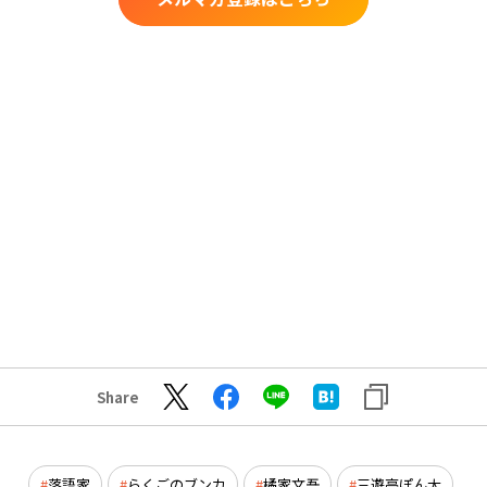
Share
落語家
らくごのブンカ
橘家文吾
三遊亭ぽん太