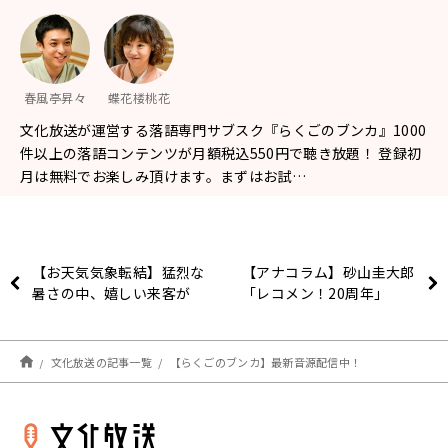
春風亭昇々
蝶花楼桃花
文化放送が運営する落語専門サブスク『らくごのブンカ』1000
件以上の落語コンテンツが月額税込550円で聴き放題！ 登録初
月は無料でお楽しみ頂けます。まずはお試…
【お天気気象転結】猛烈な
【アナコラム】砂山圭大郎
暑さの中、嬉しい来客が
「レコメン！20周年」
文化放送の記事一覧
【らくごのブンカ】最新音源配信中！