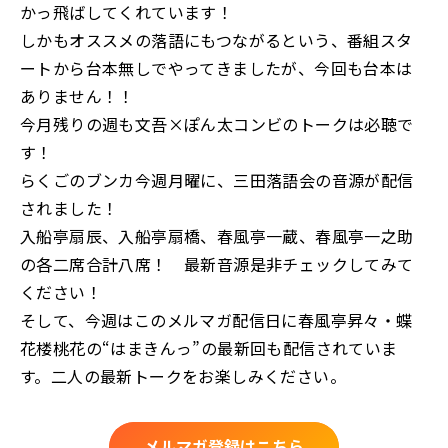
かっ飛ばしてくれています！
しかもオススメの落語にもつながるという、番組スタ
ートから台本無しでやってきましたが、今回も台本は
ありません！！
今月残りの週も文吾×ぽん太コンビのトークは必聴で
す！
らくごのブンカ今週月曜に、三田落語会の音源が配信
されました！
入船亭扇辰、入船亭扇橋、春風亭一蔵、春風亭一之助
の各二席合計八席！ 最新音源是非チェックしてみて
ください！
そして、今週はこのメルマガ配信日に春風亭昇々・蝶
花楼桃花の“はまきんっ”の最新回も配信されていま
す。二人の最新トークをお楽しみください。
メルマガ登録はこちら